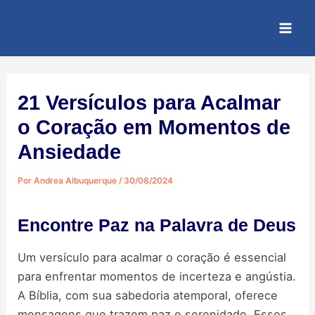
Ir
Post
Mai
para
navigation
Men
o
conteúdo
21 Versículos para Acalmar
o Coração em Momentos de
Ansiedade
Por
Andrea Albuquerque
/
30/08/2024
Encontre Paz na Palavra de Deus
Um versículo para acalmar o coração é essencial
para enfrentar momentos de incerteza e angústia.
A Bíblia, com sua sabedoria atemporal, oferece
mensagens que trazem paz e serenidade. Esses